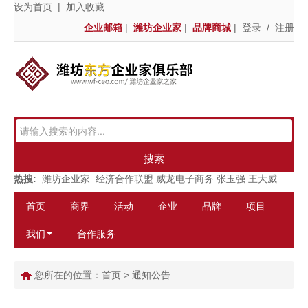
设为首页
|
加入收藏
企业邮箱
|
潍坊企业家
|
品牌商城
|
登录
/
注册
搜索
热搜:
潍坊企业家
经济合作联盟
威龙电子商务
张玉强
王大威
首页
商界
活动
企业
品牌
项目
我们
合作服务
您所在的位置：
首页
>
通知公告