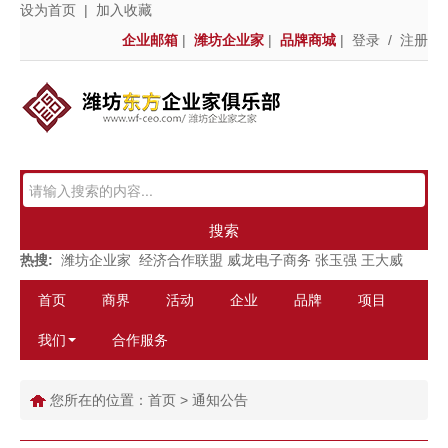
设为首页
|
加入收藏
企业邮箱
|
潍坊企业家
|
品牌商城
|
登录
/
注册
搜索
热搜:
潍坊企业家
经济合作联盟
威龙电子商务
张玉强
王大威
首页
商界
活动
企业
品牌
项目
我们
合作服务
您所在的位置：
首页
>
通知公告