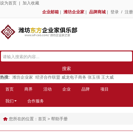
设为首页
|
加入收藏
企业邮箱
|
潍坊企业家
|
品牌商城
|
登录
/
注册
搜索
热搜:
潍坊企业家
经济合作联盟
威龙电子商务
张玉强
王大威
首页
商界
活动
企业
品牌
项目
我们
合作服务
您所在的位置：
首页
>
帮助手册