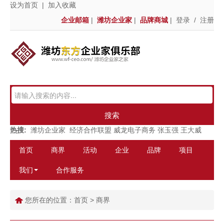
设为首页
|
加入收藏
企业邮箱
|
潍坊企业家
|
品牌商城
|
登录
/
注册
搜索
热搜:
潍坊企业家
经济合作联盟
威龙电子商务
张玉强
王大威
首页
商界
活动
企业
品牌
项目
我们
合作服务
您所在的位置：
首页
>
商界