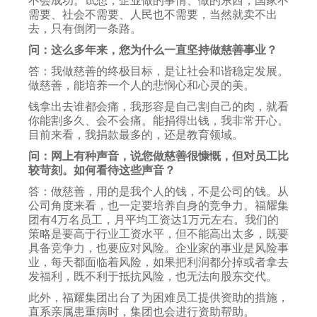
不会成功。试想，企业做的事情、做的东西，国家不
需要、社会不需要、人民也不需要，当然就卖不出
去，只有倒闭一条路。
问：这么多年来，您为什么一直坚持做慈善事业？
答：我做慈善的终极目标，是让社会和谐稳定发展。
做慈善，能培养一个人的悲悯心和心灵的美。
钱拿出去谁都会痛，我形容是自己割自己的肉，就看
你能割多久、会不会痛。能捐得出钱，我非常开心。
目前来看，我捐款最多的，还是教育领域。
问：网上有种声音，说您做慈善很慷慨，但对员工比
较苛刻。如何看待这些声音？
答：做慈善，用的是我个人的钱，不是公司的钱。从
公司角度来看，也一定要培养自身的竞争力。福耀集
团有4万名员工，月平均工资达1万元左右。我们的
策略是要高于行业工资水平，但不能高出太多，既要
具备竞争力，也要应对风险。企业家的事业是风险事
业，每天都面临着风险，如果把利润都分掉或者拿去
发福利，既不利于抵抗风险，也无法向股东交代。
此外，福耀集团出台了为困难员工提供资助的措施，
直系亲属患重病时，集团也会进行资助帮助。