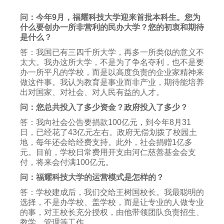
问：今年9月，福耀科技大学迎来首批本科生。您为
什么要创办一所非营利的民办大学？您的初衷和期待
是什么？
答：我国已有三四千所大学，再多一所类似的意义不
太大。我办这所大学，不是为了争名夺利，也不是要
办一所平凡的学校，而是以高度负责的企业家精神来
做这件事。我认为教育是事业而非产业，期待能培养
出对国家、对社会、对人民有益的人才。
问：您总共投入了多少资金？政府投入了多少？
答：我向社会公告要捐款100亿元，到今年8月31
日，已经花了43亿元左右。政府无偿划拨了校园土
地，每年还会给经费支持。此外，社会捐赠1亿多
元。目前，学校日常费用开支由河仁慈善基金会支
付，将来会付满100亿元。
问：福耀科技大学的运营模式是怎样的？
答：学校建成后，我们交给王树国校长。我最聪明的
选择，不是办学校、盖学校，而是让专业的人做专业
的事，对王校长充分授权，由他带领团队负责招生、
教学、管理等工作。