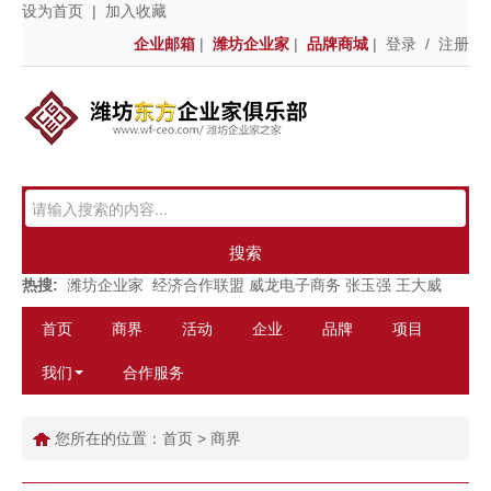
设为首页
|
加入收藏
企业邮箱
|
潍坊企业家
|
品牌商城
|
登录
/
注册
搜索
热搜:
潍坊企业家
经济合作联盟
威龙电子商务
张玉强
王大威
首页
商界
活动
企业
品牌
项目
我们
合作服务
您所在的位置：
首页
>
商界